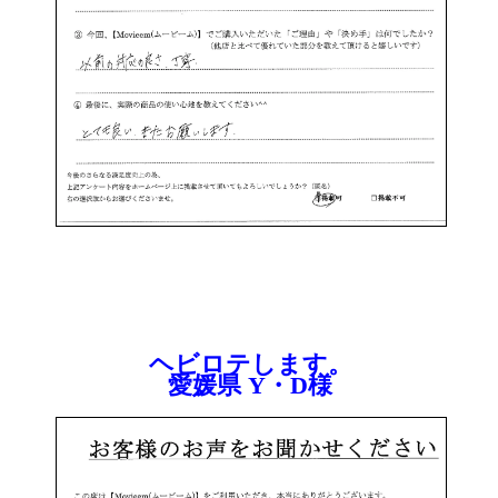
ヘビロテします。
愛媛県 Y・D様