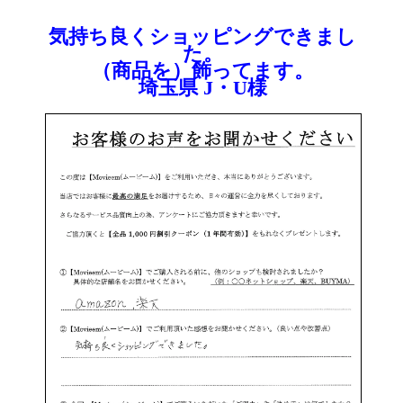
気持ち良くショッピングできまし
た。
（商品を）飾ってます。
埼玉県 J・U様