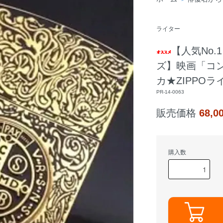
ライター
【人気No
ズ】映画「コ
カ★ZIPPOラ
PR-14-0063
販売価格
68,
購入数