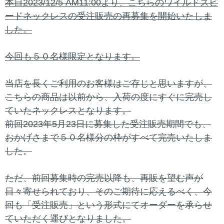
本日2023/12/5 AM11:00より、こちらのワイルドスピ
ードネックレスの受注販売の再募集を開始いたしま
した。
今回も５０名様限定となります。
当店を長くご利用のお客様はご存じと思いますが、
こちらの商品は以前から、入荷の度にすぐに完売し
ていたネックレスとなります。
前回2023年5月23日に募集した受注販売期間でも、
おかげさまで５０名様分の枠がすべて完売いたしま
した。
ただ、前回募集時の完売以降も、再販を望む声が
日々寄せられており、そのご期待に応えるべく、今
回も「受注販売」という形式にてオーダーを承らせ
ていただく運びとなりました。