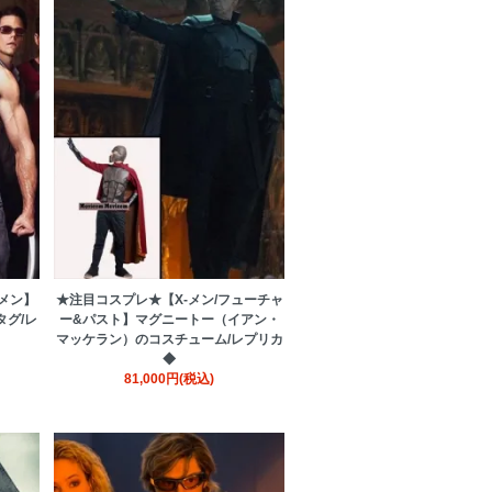
メン】
★注目コスプレ★【X-メン/フューチャ
グ/レ
ー&パスト】マグニートー（イアン・
マッケラン）のコスチューム/レプリカ
◆
81,000円(税込)