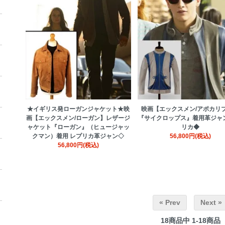
★イギリス発ローガンジャケット★映
映画【エックスメン/アポカリ
画【エックスメン/ローガン】レザージ
『サイクロップス』着用革ジャン
ャケット『ローガン』（ヒュージャッ
リカ◆
クマン）着用 レプリカ革ジャン◇
56,800円(税込)
56,800円(税込)
« Prev
Next »
18
商品中
1-18
商品