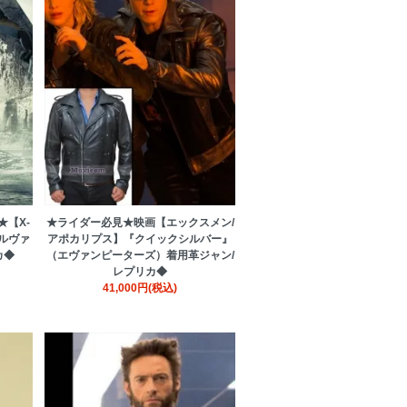
【X-
★ライダー必見★映画【エックスメン/
ルヴァ
アポカリプス】『クイックシルバー』
カ◆
（エヴァンピーターズ）着用革ジャン/
レプリカ◆
41,000円(税込)