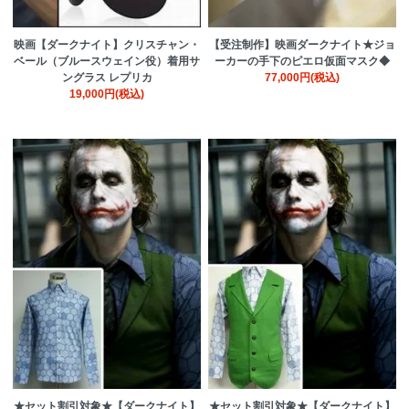
映画【ダークナイト】クリスチャン・
【受注制作】映画ダークナイト★ジョ
ベール（ブルースウェイン役）着用サ
ーカーの手下のピエロ仮面マスク◆
ングラス レプリカ
77,000円(税込)
19,000円(税込)
★セット割引対象★【ダークナイト】
★セット割引対象★【ダークナイト】