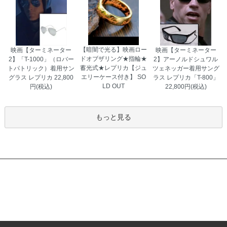
埼玉県 K・A様 「喜んでもらえてよかっ
【暗闇で光る】映画ロー
映画【ターミネーター
映画【ターミネーター
た。『本物みたい』と言っていた。」
ドオブザリング★指輪★
2】「T-1000」（ロバー
2】アーノルドシュワル
蓄光式★レプリカ【ジュ
トパトリック）着用サン
ツェネッガー着用サング
エリーケース付き】
SO
グラス レプリカ
22,800
ラス レプリカ「T-800」
LD OUT
円(税込)
22,800円(税込)
もっと見る