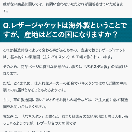
愛媛県 Y・D様「ヘビロテします。」