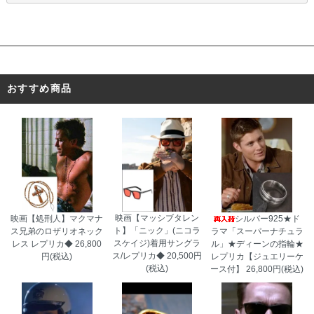
おすすめ商品
映画【マッシブタレン
映画【処刑人】マクマナ
シルバー925★ド
ト】「ニック」(ニコラ
ス兄弟のロザリオネック
ラマ「スーパーナチュラ
スケイジ)着用サングラ
レス レプリカ◆
26,800
ル」★ディーンの指輪★
ス/レプリカ◆
20,500円
円(税込)
レプリカ【ジュエリーケ
(税込)
ース付】
26,800円(税込)