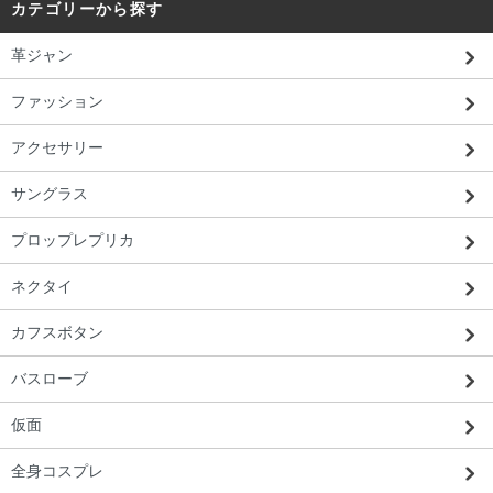
カテゴリーから探す
革ジャン
ファッション
アクセサリー
サングラス
プロップレプリカ
北海道 T・E様 「写真どおりのリアルな
のが届いてよかった。」
ネクタイ
カフスボタン
バスローブ
仮面
全身コスプレ