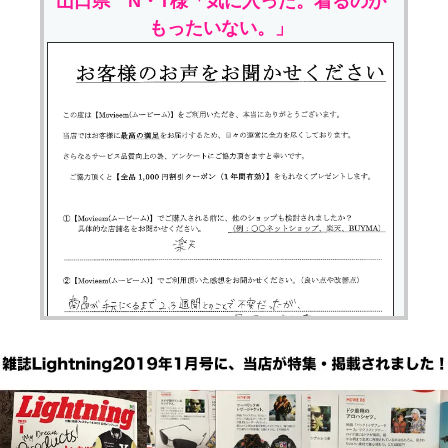
山口県 N・T様「気に入った。着るのが
もったいない。」