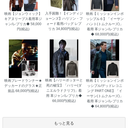
入手困難！【インディジ
映画【ジョンウィック】
映画【ミッションインポ
ョーンズ】ハリソン・フ
キアヌリーブス着用革ジ
ッシブル６】「イーサン
ォード着用バッグ レプ
ャン/レプリカ◆
58,000
ハント(トムクルーズ)」
リカ
34,800円(税込)
円(税込)
着用 革ジャン/レプリカ
◆
68,000円(税込)
映画【ハリーポッターと
映画ブレードランナー★
映画【ミッションインポ
死の秘宝】「ハリー(ダ
デッカードのグラス★正
ッシブル/デッドレコニ
ニエルラドクリフ)」着
規品
68,000円(税込)
ング PART ONE】「イ
用 革ジャン/レプリカ◆
ーサン(トムクルーズ)」
66,000円(税込)
着用 革ジャン/レプリカ
◆
64,800円(税込)
岐阜県 Y・T様 「奮発しただけのことは
あったと思います。」
もっと見る