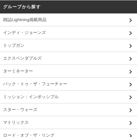
グループから探す
雑誌Lightning掲載商品
インディ・ジョーンズ
トップガン
エクスペンダブルズ
ターミネーター
バック・トゥ・ザ・フューチャー
ミッション：インポッシブル
スター・ウォーズ
埼玉県 J・U様 「気持ち良くショッピン
グできました。（商品を）飾ってます。」
マトリックス
ロード・オブ・ザ・リング