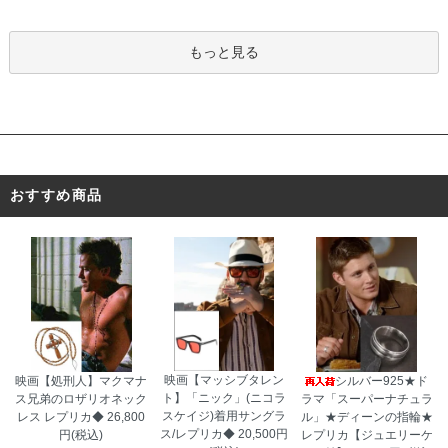
あったと思います。」
もっと見る
おすすめ商品
映画【マッシブタレン
映画【処刑人】マクマナ
シルバー925★ド
ト】「ニック」(ニコラ
ス兄弟のロザリオネック
ラマ「スーパーナチュラ
スケイジ)着用サングラ
レス レプリカ◆
26,800
ル」★ディーンの指輪★
ス/レプリカ◆
20,500円
円(税込)
レプリカ【ジュエリーケ