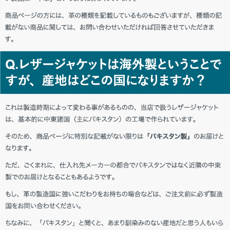
愛媛県 Y・D様「ヘビロテします。」