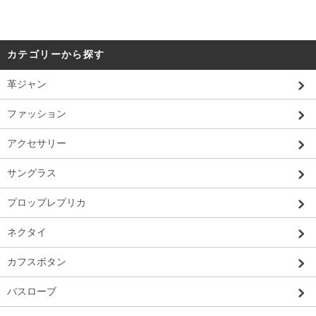
カテゴリーから探す
革ジャン
ファッション
アクセサリー
サングラス
北海道 T・E様 「写真どおりのリアルな
プロップレプリカ
のが届いてよかった。」
ネクタイ
カフスボタン
バスローブ