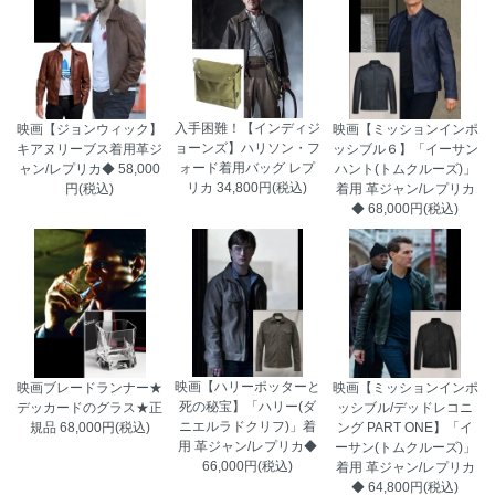
入手困難！【インディジ
映画【ジョンウィック】
映画【ミッションインポ
ョーンズ】ハリソン・フ
キアヌリーブス着用革ジ
ッシブル６】「イーサン
ォード着用バッグ レプ
ャン/レプリカ◆
58,000
ハント(トムクルーズ)」
リカ
34,800円(税込)
円(税込)
着用 革ジャン/レプリカ
◆
68,000円(税込)
映画【ハリーポッターと
映画ブレードランナー★
映画【ミッションインポ
死の秘宝】「ハリー(ダ
デッカードのグラス★正
ッシブル/デッドレコニ
ニエルラドクリフ)」着
規品
68,000円(税込)
ング PART ONE】「イ
用 革ジャン/レプリカ◆
ーサン(トムクルーズ)」
66,000円(税込)
着用 革ジャン/レプリカ
岐阜県 Y・T様 「奮発しただけのことは
◆
64,800円(税込)