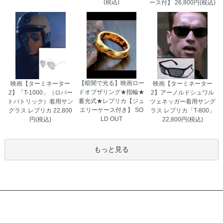
(税込)
ース付】
26,800円(税込)
埼玉県 K・A様 「喜んでもらえてよかっ
た。『本物みたい』と言っていた。」
【暗闇で光る】映画ロー
映画【ターミネーター
映画【ターミネーター
ドオブザリング★指輪★
2】「T-1000」（ロバー
2】アーノルドシュワル
蓄光式★レプリカ【ジュ
トパトリック）着用サン
ツェネッガー着用サング
エリーケース付き】
SO
グラス レプリカ
22,800
ラス レプリカ「T-800」
LD OUT
円(税込)
22,800円(税込)
もっと見る