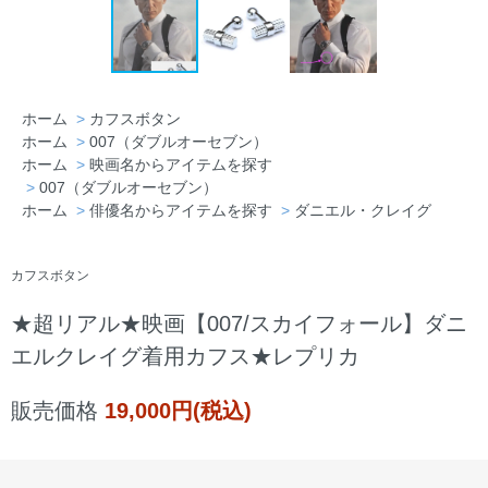
埼玉県 J・T様「本当に満足いくものを買
ホーム
>
カフスボタン
ホーム
>
007（ダブルオーセブン）
えた。今後はこちらのショップを利用しま
ホーム
>
映画名からアイテムを探す
す。」
>
007（ダブルオーセブン）
ホーム
>
俳優名からアイテムを探す
>
ダニエル・クレイグ
カフスボタン
★超リアル★映画【007/スカイフォール】ダニ
エルクレイグ着用カフス★レプリカ
販売価格
19,000円(税込)