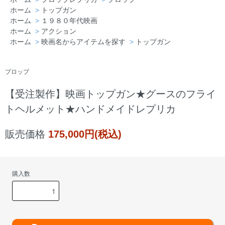
埼玉県 J・T様「本当に満足いくものを買
ホーム
>
トップガン
えた。今後はこちらのショップを利用しま
ホーム
>
１９８０年代映画
す。」
ホーム
>
アクション
ホーム
>
映画名からアイテムを探す
>
トップガン
プロップ
【受注製作】映画トップガン★グースのフライ
トヘルメット★ハンドメイドレプリカ
販売価格
175,000円(税込)
購入数