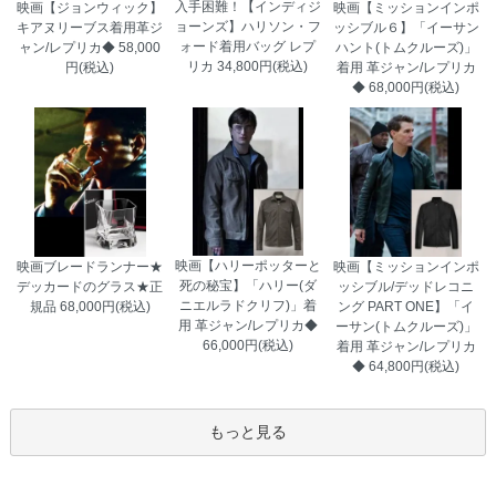
入手困難！【インディジ
映画【ジョンウィック】
映画【ミッションインポ
ョーンズ】ハリソン・フ
キアヌリーブス着用革ジ
ッシブル６】「イーサン
ォード着用バッグ レプ
ャン/レプリカ◆
58,000
ハント(トムクルーズ)」
リカ
34,800円(税込)
円(税込)
着用 革ジャン/レプリカ
◆
68,000円(税込)
映画【ハリーポッターと
映画ブレードランナー★
映画【ミッションインポ
死の秘宝】「ハリー(ダ
デッカードのグラス★正
ッシブル/デッドレコニ
ニエルラドクリフ)」着
規品
68,000円(税込)
ング PART ONE】「イ
用 革ジャン/レプリカ◆
ーサン(トムクルーズ)」
66,000円(税込)
着用 革ジャン/レプリカ
岐阜県 Y・T様 「奮発しただけのことは
◆
64,800円(税込)
あったと思います。」
もっと見る