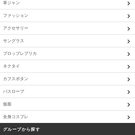
革ジャン
ファッション
アクセサリー
サングラス
北海道 T・E様 「写真どおりのリアルな
プロップレプリカ
のが届いてよかった。」
ネクタイ
カフスボタン
バスローブ
仮面
全身コスプレ
グループから探す