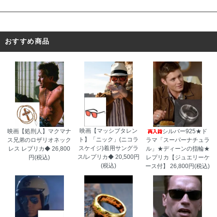
おすすめ商品
映画【マッシブタレン
映画【処刑人】マクマナ
シルバー925★ド
ト】「ニック」(ニコラ
ス兄弟のロザリオネック
ラマ「スーパーナチュラ
スケイジ)着用サングラ
レス レプリカ◆
26,800
ル」★ディーンの指輪★
ス/レプリカ◆
20,500円
円(税込)
レプリカ【ジュエリーケ
(税込)
ース付】
26,800円(税込)