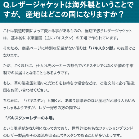
愛媛県 Y・D様「ヘビロテします。」