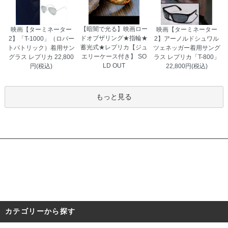
埼玉県 K・A様 「喜んでもらえてよかっ
た。『本物みたい』と言っていた。」
【暗闇で光る】映画ロー
映画【ターミネーター
映画【ターミネーター
ドオブザリング★指輪★
2】「T-1000」（ロバー
2】アーノルドシュワル
蓄光式★レプリカ【ジュ
トパトリック）着用サン
ツェネッガー着用サング
エリーケース付き】
SO
グラス レプリカ
22,800
ラス レプリカ「T-800」
LD OUT
円(税込)
22,800円(税込)
もっと見る
カテゴリーから探す