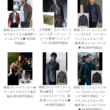
入手困難！【インディジ
映画【ジョンウィック】
映画【ミッションインポ
ョーンズ】ハリソン・フ
キアヌリーブス着用革ジ
ッシブル６】「イーサン
ォード着用バッグ レプ
ャン/レプリカ◆
58,000
ハント(トムクルーズ)」
リカ
34,800円(税込)
円(税込)
着用 革ジャン/レプリカ
◆
68,000円(税込)
映画【ハリーポッターと
映画ブレードランナー★
映画【ミッションインポ
死の秘宝】「ハリー(ダ
デッカードのグラス★正
ッシブル/デッドレコニ
ニエルラドクリフ)」着
規品
68,000円(税込)
ング PART ONE】「イ
用 革ジャン/レプリカ◆
ーサン(トムクルーズ)」
66,000円(税込)
着用 革ジャン/レプリカ
岐阜県 Y・T様 「奮発しただけのことは
◆
64,800円(税込)