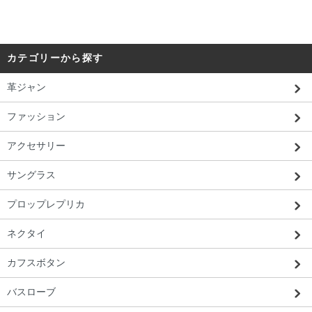
カテゴリーから探す
革ジャン
ファッション
アクセサリー
サングラス
北海道 T・E様 「写真どおりのリアルな
のが届いてよかった。」
プロップレプリカ
ネクタイ
カフスボタン
バスローブ