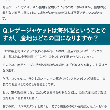
愛媛県 Y・D様「ヘビロテします。」