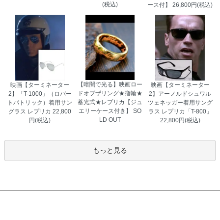
(税込)
ース付】
26,800円(税込)
埼玉県 K・A様 「喜んでもらえてよかっ
た。『本物みたい』と言っていた。」
【暗闇で光る】映画ロー
映画【ターミネーター
映画【ターミネーター
ドオブザリング★指輪★
2】「T-1000」（ロバー
2】アーノルドシュワル
蓄光式★レプリカ【ジュ
トパトリック）着用サン
ツェネッガー着用サング
エリーケース付き】
SO
グラス レプリカ
22,800
ラス レプリカ「T-800」
LD OUT
円(税込)
22,800円(税込)
もっと見る