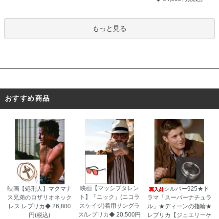
あったと思います。」
もっと見る
おすすめ商品
映画【マッシブタレン
映画【処刑人】マクマナ
シルバー925★ド
ト】「ニック」(ニコラ
ス兄弟のロザリオネック
ラマ「スーパーナチュラ
スケイジ)着用サングラ
レス レプリカ◆
26,800
ル」★ディーンの指輪★
ス/レプリカ◆
20,500円
円(税込)
レプリカ【ジュエリーケ