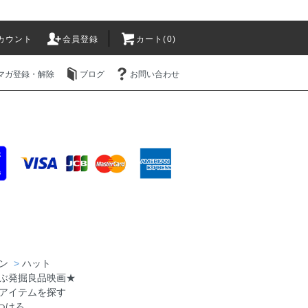
カウント
会員登録
カート(0)
マガ登録・解除
ブログ
お問い合わせ
ン
>
ハット
ぶ発掘良品映画★
アイテムを探す
つけろ